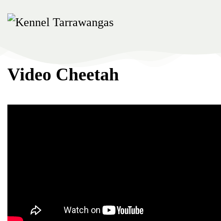
Skip
to
main
content
Video Cheetah