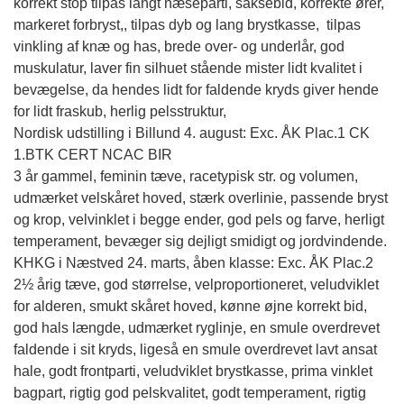
korrekt stop tilpas langt næseparti, saksebid, korrekte ører,
markeret forbryst,, tilpas dyb og lang brystkasse, tilpas
vinkling af knæ og has, brede over- og underlår, god
muskulatur, laver fin silhuet stående mister lidt kvalitet i
bevægelse, da hendes lidt for faldende kryds giver hende
for lidt fraskub, herlig pelsstruktur,
Nordisk udstilling i Billund 4. august:
Exc. ÅK Plac.1 CK
1.BTK CERT NCAC BIR
3 år gammel, feminin tæve, racetypisk str. og volumen,
udmærket velskåret hoved, stærk overlinie, passende bryst
og krop, velvinklet i begge ender, god pels og farve, herligt
temperament, bevæger sig dejligt smidigt og jordvindende.
KHKG i Næstved 24. marts, åben klasse:
Exc. ÅK Plac.2
2½ årig tæve, god størrelse, velproportioneret, veludviklet
for alderen, smukt skåret hoved, kønne øjne korrekt bid,
god hals længde, udmærket ryglinje, en smule overdrevet
faldende i sit kryds, ligeså en smule overdrevet lavt ansat
hale, godt frontparti, veludviklet brystkasse, prima vinklet
bagpart, rigtig god pelskvalitet, godt temperament, rigtig