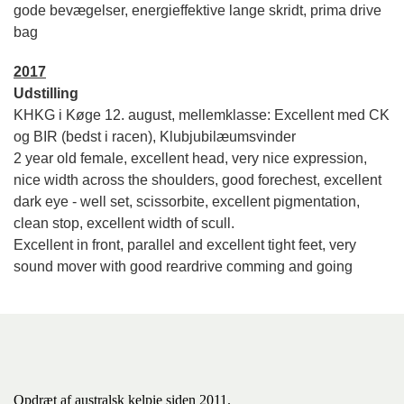
gode bevægelser, energieffektive lange skridt, prima drive
bag
2017
Udstilling
KHKG i Køge 12. august, mellemklasse: Excellent med CK
og BIR (bedst i racen), Klubjubilæumsvinder
2 year old female, excellent head, very nice expression,
nice width across the
shoulders, good forechest, excellent
dark eye - well set, scissorbite,
excellent pigmentation,
clean stop, excellent width of scull.
Excellent in
front, parallel and excellent tight feet, very
sound mover with good reardrive
comming and going
Opdræt af australsk kelpie siden 2011.