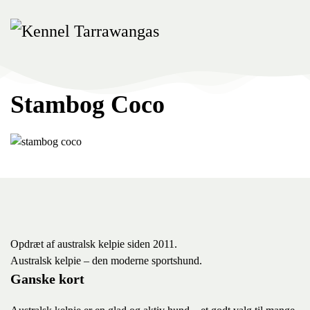
Skip
to
main
content
Stambog Coco
Opdræt af australsk kelpie siden 2011.
Australsk kelpie – den moderne sportshund.
Ganske kort