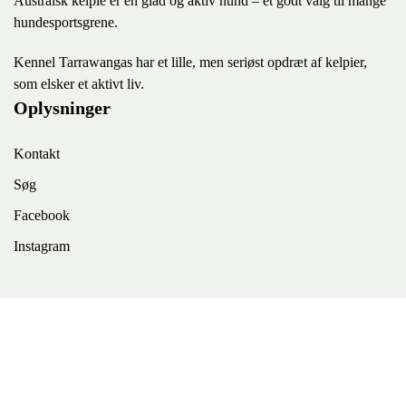
Australsk kelpie er en glad og aktiv hund – et godt valg til mange
hundesportsgrene.
K
ennel Tarrawangas har et lille, men seriøst opdræt af kelpier,
som elsker et aktivt liv.
Oplysninger
Kontakt
Søg
Facebook
Instagram