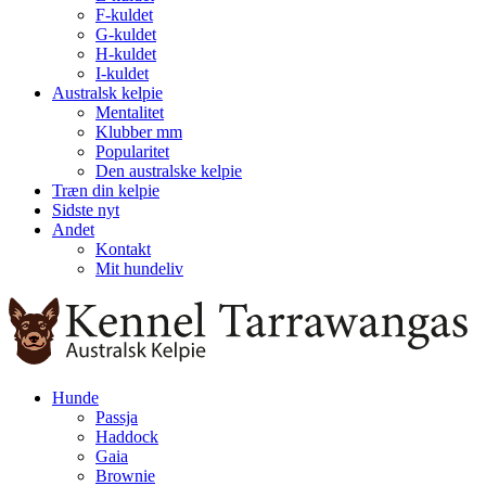
F-kuldet
G-kuldet
H-kuldet
I-kuldet
Australsk kelpie
Mentalitet
Klubber mm
Popularitet
Den australske kelpie
Træn din kelpie
Sidste nyt
Andet
Kontakt
Mit hundeliv
Hunde
Passja
Haddock
Gaia
Brownie