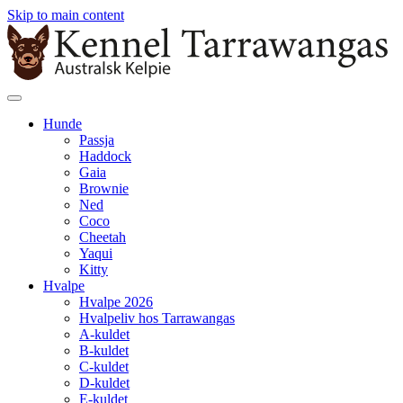
Skip to main content
Hunde
Passja
Haddock
Gaia
Brownie
Ned
Coco
Cheetah
Yaqui
Kitty
Hvalpe
Hvalpe 2026
Hvalpeliv hos Tarrawangas
A-kuldet
B-kuldet
C-kuldet
D-kuldet
E-kuldet