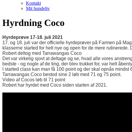
Kontakt
Mit hundeliv
Hyrdning Coco
Hyrdeprøve 17-18. juli 2021
17. og 18. juli var der officielle hyrdeprøver på Farmen på
klasserne started for helt nye og open for de mere rutinerede. D
Robert deltog med Tarrawangas Coco
Det var virkelig sjovt at deltage og se, hvad alle vores anstren
bedste - og nogle af de ting, der blev trukket for, var helt åbe
I started class kan man få 100 point og der skal opnås mindst 6
Tarrawangas Coco bestod sine 2 løb med 71 og 75 point.
Video af Cocos løb til 71 point
Robert har hyrdet med Coco siden starten af 2021.