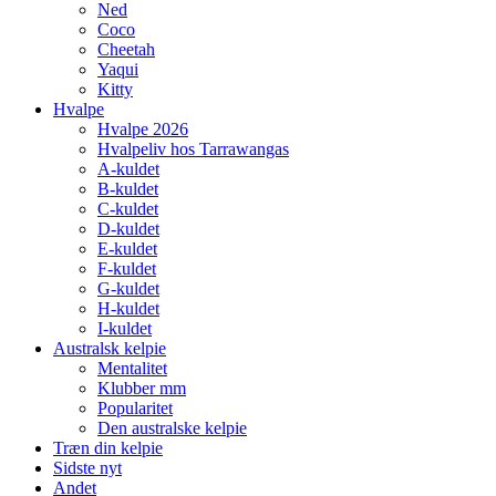
Ned
Coco
Cheetah
Yaqui
Kitty
Hvalpe
Hvalpe 2026
Hvalpeliv hos Tarrawangas
A-kuldet
B-kuldet
C-kuldet
D-kuldet
E-kuldet
F-kuldet
G-kuldet
H-kuldet
I-kuldet
Australsk kelpie
Mentalitet
Klubber mm
Popularitet
Den australske kelpie
Træn din kelpie
Sidste nyt
Andet