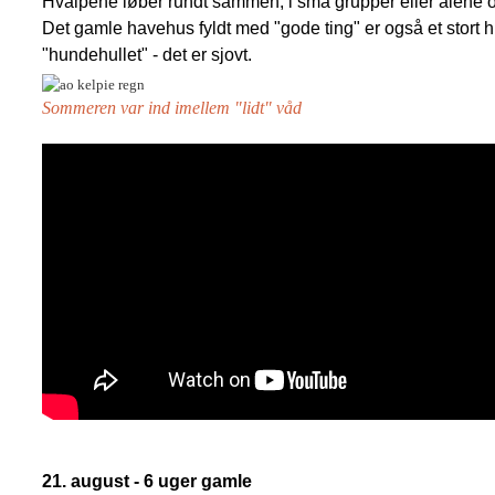
Hvalpene løber rundt sammen, i små grupper eller alene o
Det gamle havehus fyldt med "gode ting" er også et stort 
"hundehullet" - det er sjovt.
Sommeren var ind imellem "lidt" våd
21. august - 6 uger gamle