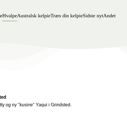
e
Hvalpe
Australsk kelpie
Træn din kelpie
Sidste nyt
Andet
sted
ty og ny "kusine" Yaqui i Grindsted.