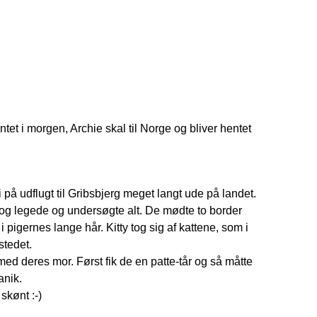
tet i morgen, Archie skal til Norge og bliver hentet
i på udflugt til Gribsbjerg meget langt ude på landet.
t og legede og undersøgte alt. De mødte to border
 pigernes lange hår. Kitty tog sig af kattene, som i
stedet.
ed deres mor. Først fik de en patte-tår og så måtte
anik.
skønt :-)