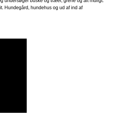
g undersøger buske og træer, grene og alt muligt.
hit. Hundegård, hundehus og ud af ind af