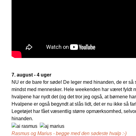
7. august - 4 uger
NU er de bare for søde! De leger med hinanden, de er så 
mindst med mennesker. Hele weekenden har været fyldt med
hvalpene har nydt det (og det tror jeg også, at børnene har
Hvalpene er også begyndt at slås lidt, det er nu ikke så fa
Legetøjet har fået væsentlig større opmærksomhed, selvo
hinanden.
Rasmus og Marius - begge med den sødeste hvalp :-)