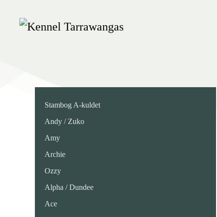
Skip
to
main
content
Stambog A-kuldet
Andy / Zuko
Amy
Archie
Ozzy
Alpha / Dundee
Ace