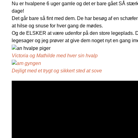
Nu er hvalpene 6 uger gamle og det er bare gået SÅ stærkt.
dage!
Det går bare så fint med dem. De har besøg af en schæfe
at hilse og snuse for hver gang de mødes.
Og de ELSKER at være udenfor på den store legeplads. D
legesager og jeg prøver at give dem noget nyt en gang imel
Victoria og Mathilde med hver sin hvalp
Dejligt med et trygt og sikkert sted at sove