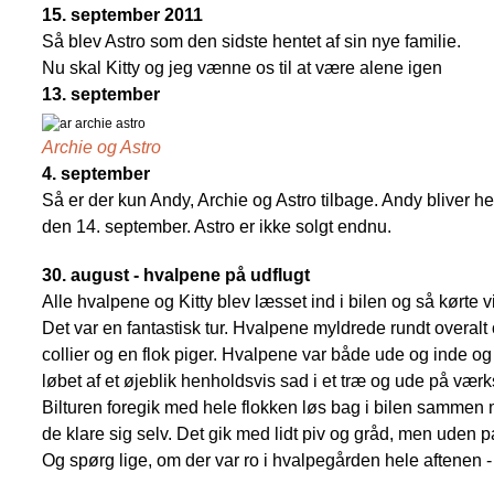
15. september 2011
Så blev Astro som den sidste hentet af sin nye familie.
Nu skal Kitty og jeg vænne os til at være alene igen
13. september
Archie og Astro
4. september
Så er der kun Andy, Archie og Astro tilbage. Andy bliver hen
den 14. september. Astro er ikke solgt endnu.
30. august - hvalpene på udflugt
Alle hvalpene og Kitty blev læsset ind i bilen og så kørte v
Det var en fantastisk tur. Hvalpene myldrede rundt overal
collier og en flok piger. Hvalpene var både ude og inde og i
løbet af et øjeblik henholdsvis sad i et træ og ude på værk
Bilturen foregik med hele flokken løs bag i bilen sammen m
de klare sig selv. Det gik med lidt piv og gråd, men uden p
Og spørg lige, om der var ro i hvalpegården hele aftenen - 