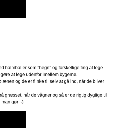
d halmballer som "hegn" og forskellige ting at lege
g gøre at lege udenfor imellem bygerne.
ænen og de er flinke til selv at gå ind, når de bliver
 græsset, når de vågner og så er de rigtig dygtige til
n man gør :-)