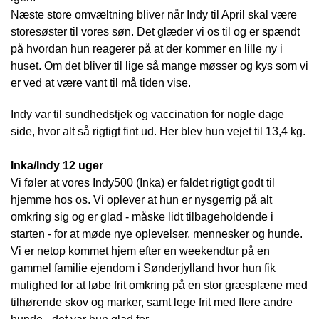
Næste store omvæltning bliver når Indy til April skal være
storesøster til vores søn. Det glæder vi os til og er spændt
på hvordan hun reagerer på at der kommer en lille ny i
huset. Om det bliver til lige så mange møsser og kys som vi
er ved at være vant til må tiden vise.
Indy var til sundhedstjek og vaccination for nogle dage
side, hvor alt så rigtigt fint ud. Her blev hun vejet til 13,4 kg.
Inka/Indy 12 uger
Vi føler at vores Indy500 (Inka) er faldet rigtigt godt til
hjemme hos os. Vi oplever at hun er nysgerrig på alt
omkring sig og er glad - måske lidt tilbageholdende i
starten - for at møde nye oplevelser, mennesker og hunde.
Vi er netop kommet hjem efter en weekendtur på en
gammel familie ejendom i Sønderjylland hvor hun fik
mulighed for at løbe frit omkring på en stor græsplæne med
tilhørende skov og marker, samt lege frit med flere andre