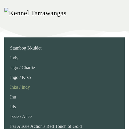
Skip
to
main
content
Stambog I-kuldet
Indy
Iago / Charlie
Ingo / Kizo
Inka / Indy
Inu
Iris
Izzie / Alice
Far Aussie Action's Red Touch of Gold