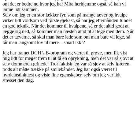
om det er bedre nu hvor jeg har Mira herhjemme også, så kan vi
larme lidt sammen.
Selv om jeg er en stor lækker fyr, som på mange tæver og hvalpe
virker lidt voldsom ved første øjekast, så har jeg efterhånden fundet
en god teknik. Når det kommer til hvalpene, så er det altid godt at
lægge sig ned, så kommer man næsten altid til at lege med dem. Når
det er tæverne, så skal man bare lade som om man bare vil lege, så
får man langsomt lov til mere – smart ikk’?
Jeg har trænet DCH’s B-program og været til prøve, men fik vist
mig lidt for meget frem til at få en oprykning, men det var så sjovt at
selv dommeren grinede. Tror faktisk jeg var så sjov at selv føreren,
trods alt måtte trække på smilebåndet. Jeg har også været til
hyrdeinstinkttest og viste fine egenskaber, selv om jeg var lidt
stresset den dag.