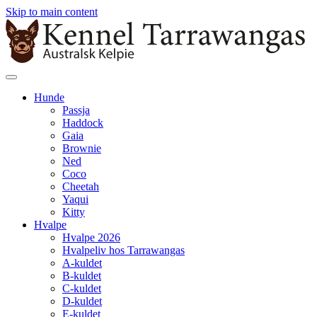
Skip to main content
Hunde
Passja
Haddock
Gaia
Brownie
Ned
Coco
Cheetah
Yaqui
Kitty
Hvalpe
Hvalpe 2026
Hvalpeliv hos Tarrawangas
A-kuldet
B-kuldet
C-kuldet
D-kuldet
E-kuldet