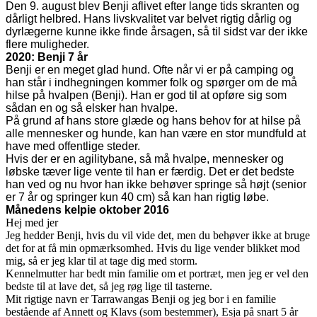
Den 9. august blev Benji aflivet efter lange tids skranten og
dårligt helbred. Hans livskvalitet var belvet rigtig dårlig og
dyrlægerne kunne ikke finde årsagen, så til sidst var der ikke
flere muligheder.
2020: Benji 7 år
Benji er en meget glad hund. Ofte når vi er på camping og
han står i indhegningen kommer folk og spørger om de må
hilse på hvalpen (Benji). Han er god til at opføre sig som
sådan en og så elsker han hvalpe.
På grund af hans store glæde og hans behov for at hilse på
alle mennesker og hunde, kan han være en stor mundfuld at
have med offentlige steder.
Hvis der er en agilitybane, så må hvalpe, mennesker og
løbske tæver lige vente til han er færdig. Det er det bedste
han ved og nu hvor han ikke behøver springe så højt (senior
er 7 år og springer kun 40 cm) så kan han rigtig løbe.
Månedens kelpie oktober 2016
Hej med jer
Jeg hedder Benji, hvis du vil vide det, men du behøver ikke at bruge
det for at få min opmærksomhed. Hvis du lige vender blikket mod
mig, så er jeg klar til at tage dig med storm.
Kennelmutter har bedt min familie om et portræt, men jeg er vel den
bedste til at lave det, så jeg røg lige til tasterne.
Mit rigtige navn er Tarrawangas Benji og jeg bor i en familie
bestående af Annett og Klavs (som bestemmer), Esja på snart 5 år