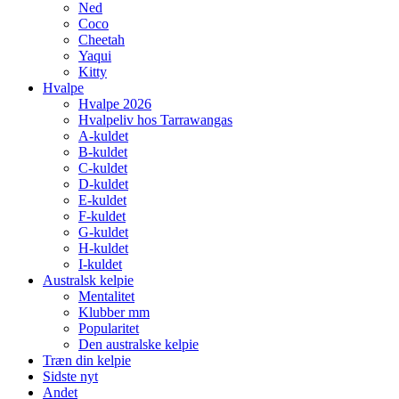
Ned
Coco
Cheetah
Yaqui
Kitty
Hvalpe
Hvalpe 2026
Hvalpeliv hos Tarrawangas
A-kuldet
B-kuldet
C-kuldet
D-kuldet
E-kuldet
F-kuldet
G-kuldet
H-kuldet
I-kuldet
Australsk kelpie
Mentalitet
Klubber mm
Popularitet
Den australske kelpie
Træn din kelpie
Sidste nyt
Andet