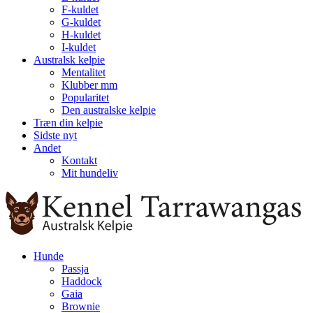
F-kuldet
G-kuldet
H-kuldet
I-kuldet
Australsk kelpie
Mentalitet
Klubber mm
Popularitet
Den australske kelpie
Træn din kelpie
Sidste nyt
Andet
Kontakt
Mit hundeliv
Hunde
Passja
Haddock
Gaia
Brownie