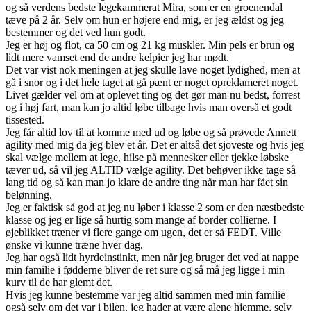
og så verdens bedste legekammerat Mira, som er en groenendal
tæve på 2 år. Selv om hun er højere end mig, er jeg ældst og jeg
bestemmer og det ved hun godt.
Jeg er høj og flot, ca 50 cm og 21 kg muskler. Min pels er brun og
lidt mere vamset end de andre kelpier jeg har mødt.
Det var vist nok meningen at jeg skulle lave noget lydighed, men at
gå i snor og i det hele taget at gå pænt er noget opreklameret noget.
Livet gælder vel om at oplevet ting og det gør man nu bedst, forrest
og i høj fart, man kan jo altid løbe tilbage hvis man overså et godt
tissested.
Jeg får altid lov til at komme med ud og løbe og så prøvede Annett
agility med mig da jeg blev et år. Det er altså det sjoveste og hvis jeg
skal vælge mellem at lege, hilse på mennesker eller tjekke løbske
tæver ud, så vil jeg ALTID vælge agility. Det behøver ikke tage så
lang tid og så kan man jo klare de andre ting når man har fået sin
belønning.
Jeg er faktisk så god at jeg nu løber i klasse 2 som er den næstbedste
klasse og jeg er lige så hurtig som mange af border collierne. I
øjeblikket træner vi flere gange om ugen, det er så FEDT. Ville
ønske vi kunne træne hver dag.
Jeg har også lidt hyrdeinstinkt, men når jeg bruger det ved at nappe
min familie i fødderne bliver de ret sure og så må jeg ligge i min
kurv til de har glemt det.
Hvis jeg kunne bestemme var jeg altid sammen med min familie
også selv om det var i bilen, jeg hader at være alene hjemme, selv