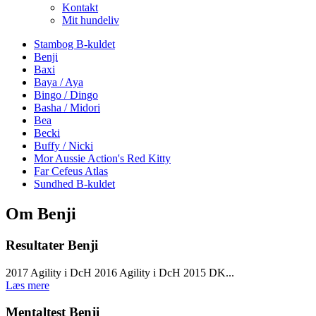
Kontakt
Mit hundeliv
Stambog B-kuldet
Benji
Baxi
Baya / Aya
Bingo / Dingo
Basha / Midori
Bea
Becki
Buffy / Nicki
Mor Aussie Action's Red Kitty
Far Cefeus Atlas
Sundhed B-kuldet
Om Benji
Resultater Benji
2017 Agility i DcH 2016 Agility i DcH 2015 DK...
Læs mere
Mentaltest Benji