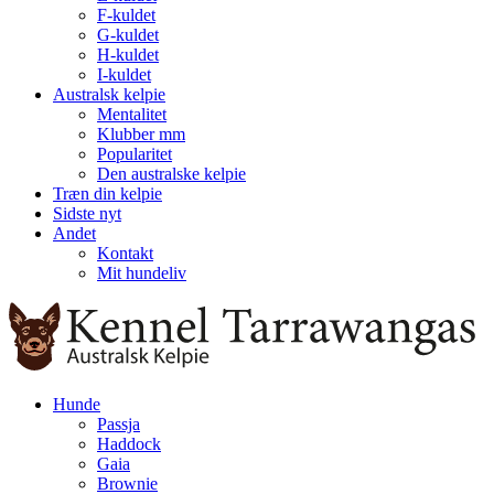
F-kuldet
G-kuldet
H-kuldet
I-kuldet
Australsk kelpie
Mentalitet
Klubber mm
Popularitet
Den australske kelpie
Træn din kelpie
Sidste nyt
Andet
Kontakt
Mit hundeliv
Hunde
Passja
Haddock
Gaia
Brownie