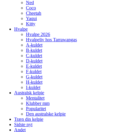
Ned
Coco
Cheetah
Yaqui
Kitty
Hvalpe
Hvalpe 2026
Hvalpeliv hos Tarrawangas
A-kuldet
B-kuldet
C-kuldet
D-kuldet
E-kuldet
F-kuldet
G-kuldet
H-kuldet
I-kuldet
Australsk kelpie
Mentalitet
Klubber mm
Popularitet
Den australske kelpie
Træn din kelpie
Sidste nyt
Andet