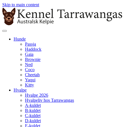
Skip to main content
Hunde
Passja
Haddock
Gaia
Brownie
Ned
Coco
Cheetah
Yaqui
Kitty
Hvalpe
Hvalpe 2026
Hvalpeliv hos Tarrawangas
A-kuldet
B-kuldet
C-kuldet
D-kuldet
E-kuldet