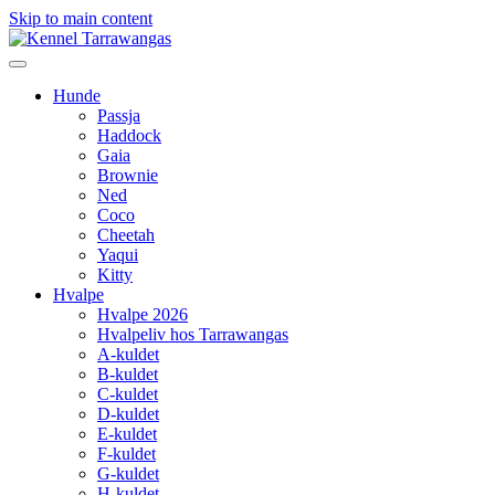
Skip to main content
Hunde
Passja
Haddock
Gaia
Brownie
Ned
Coco
Cheetah
Yaqui
Kitty
Hvalpe
Hvalpe 2026
Hvalpeliv hos Tarrawangas
A-kuldet
B-kuldet
C-kuldet
D-kuldet
E-kuldet
F-kuldet
G-kuldet
H-kuldet