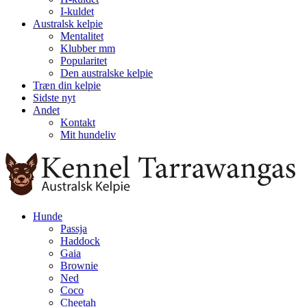
I-kuldet
Australsk kelpie
Mentalitet
Klubber mm
Popularitet
Den australske kelpie
Træn din kelpie
Sidste nyt
Andet
Kontakt
Mit hundeliv
Hunde
Passja
Haddock
Gaia
Brownie
Ned
Coco
Cheetah