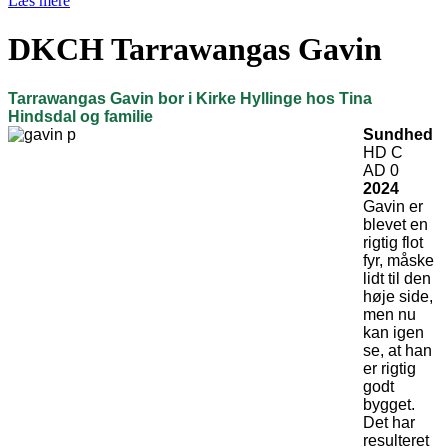
Læs mere
DKCH Tarrawangas Gavin
Tarrawangas Gavin bor i Kirke Hyllinge hos Tina
Hindsdal og familie
Sundhed
HD C
AD 0
2024
Gavin er
blevet en
rigtig flot
fyr, måske
lidt til den
høje side,
men nu
kan igen
se, at han
er rigtig
godt
bygget.
Det har
resulteret