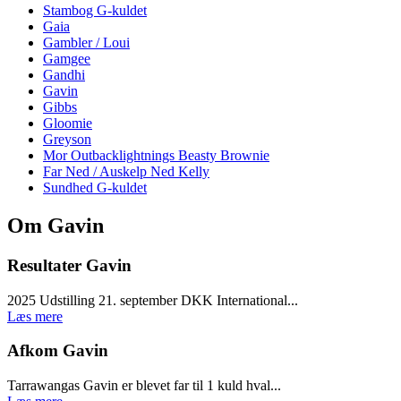
Stambog G-kuldet
Gaia
Gambler / Loui
Gamgee
Gandhi
Gavin
Gibbs
Gloomie
Greyson
Mor Outbacklightnings Beasty Brownie
Far Ned / Auskelp Ned Kelly
Sundhed G-kuldet
Om Gavin
Resultater Gavin
2025 Udstilling 21. september DKK International...
Læs mere
Afkom Gavin
Tarrawangas Gavin er blevet far til 1 kuld hval...