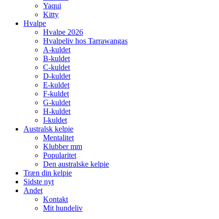
Yaqui
Kitty
Hvalpe
Hvalpe 2026
Hvalpeliv hos Tarrawangas
A-kuldet
B-kuldet
C-kuldet
D-kuldet
E-kuldet
F-kuldet
G-kuldet
H-kuldet
I-kuldet
Australsk kelpie
Mentalitet
Klubber mm
Popularitet
Den australske kelpie
Træn din kelpie
Sidste nyt
Andet
Kontakt
Mit hundeliv