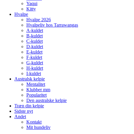
Yaqui
Kitty
Hvalpe
Hvalpe 2026
Hvalpeliv hos Tarrawangas
A-kuldet
B-kuldet
C-kuldet
D-kuldet
E-kuldet
F-kuldet
G-kuldet
H-kuldet
I-kuldet
Australsk kelpie
Mentalitet
Klubber mm
Popularitet
Den australske kelpie
Træn din kelpie
Sidste nyt
Andet
Kontakt
Mit hundeliv