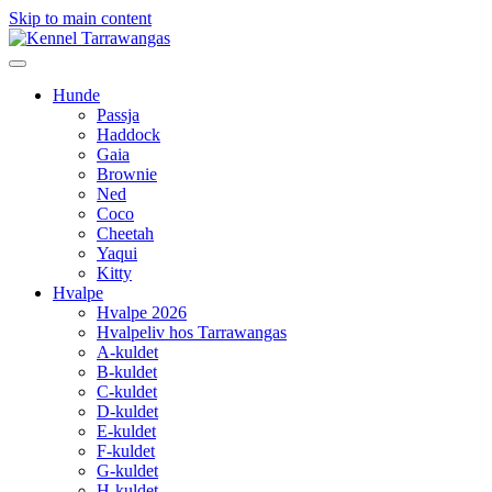
Skip to main content
Hunde
Passja
Haddock
Gaia
Brownie
Ned
Coco
Cheetah
Yaqui
Kitty
Hvalpe
Hvalpe 2026
Hvalpeliv hos Tarrawangas
A-kuldet
B-kuldet
C-kuldet
D-kuldet
E-kuldet
F-kuldet
G-kuldet
H-kuldet