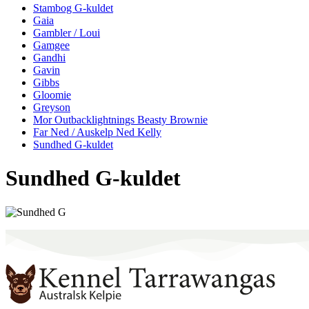
Stambog G-kuldet
Gaia
Gambler / Loui
Gamgee
Gandhi
Gavin
Gibbs
Gloomie
Greyson
Mor Outbacklightnings Beasty Brownie
Far Ned / Auskelp Ned Kelly
Sundhed G-kuldet
Sundhed G-kuldet