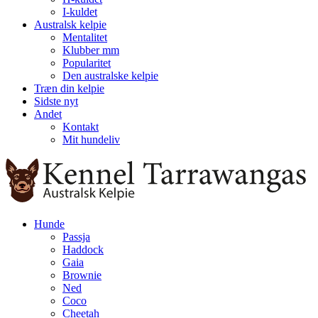
I-kuldet
Australsk kelpie
Mentalitet
Klubber mm
Popularitet
Den australske kelpie
Træn din kelpie
Sidste nyt
Andet
Kontakt
Mit hundeliv
Hunde
Passja
Haddock
Gaia
Brownie
Ned
Coco
Cheetah