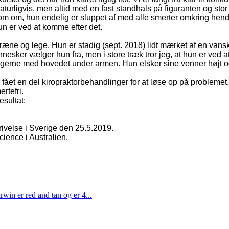
aturligvis, men altid med en fast standhals på figuranten og st
som om, hun endelig er sluppet af med alle smerter omkring hend
un er ved at komme efter det.
ræne og lege. Hun er stadig (sept. 2018) lidt mærket af en vans
nesker vælger hun fra, men i store træk tror jeg, at hun er ve
et gerne med hovedet under armen. Hun elsker sine venner højt 
 fået en del kiropraktorbehandlinger for at løse op på problem
rtefri.
esultat:
krivelse i Sverige den 25.5.2019.
ience i Australien.
in er red and tan og er 4...