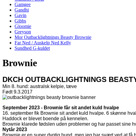
Gamgee
Gandhi
Gavin
Gibbs
Gloomie
Greyson
Mor Outbacklightnings Beasty Brownie
Far Ned / Auskelp Ned Kelly
Sundhed G-kuldet
Brownie
DKCH OUTBACKLIGHTNINGS BEAST
Min 8. hund: australsk kelpie, tæve
Født 9.3.2017
September 2023 - Brownie får sit andet kuld hvalpe
16. september fik Brownie sit andet kuld hvalpe. 6 skønne hv
Haddock er blevet boende på kennelen.
Brownie klarede fødslen uden problemer og har passet sine hval
Nytår 2023
Brownie er en super dygtig hund, men jeg har svært ved at få hen