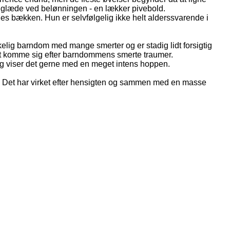
or glæde ved belønningen - en lækker pivebold.
es bækken. Hun er selvfølgelig ikke helt alderssvarende i
kelig barndom med mange smerter og er stadig lidt forsigtig
d at komme sig efter barndommens smerte traumer.
og viser det gerne med en meget intens hoppen.
et. Det har virket efter hensigten og sammen med en masse