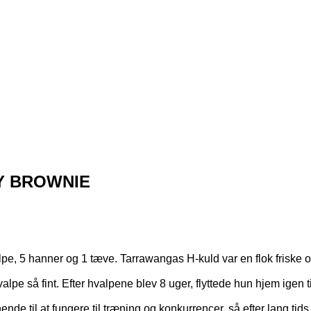
Y BROWNIE
alpe, 5 hanner og 1 tæve. Tarrawangas H-kuld var en flok frisk
pe så fint. Efter hvalpene blev 8 uger, flyttede hun hjem igen t
de til at fungere til træning og konkurrencer, så efter lang tids 