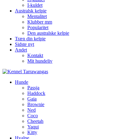
I-kuldet
Australsk kelpie
Mentalitet
Klubber mm
Popularitet
Den australske kelpie
Træn din kelpie
Sidste nyt
Andet
Kontakt
Mit hundeliv
Hunde
Passja
Haddock
Gaia
Brownie
Ned
Coco
Cheetah
Yaqui
Kitty
Hvalpe