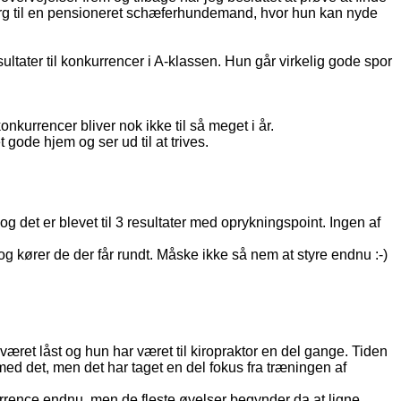
ksbjerg til en pensioneret schæferhundemand, hvor hun kan nyde
sultater til konkurrencer i A-klassen. Hun går virkelig gode spor
kurrencer bliver nok ikke til så meget i år.
 gode hjem og ser ud til at trives.
og det er blevet til 3 resultater med oprykningspoint. Ingen af
t og kører de der får rundt. Måske ikke så nem at styre endnu :-)
æret låst og hun har været til kiropraktor en del gange. Tiden
ed det, men det har taget en del fokus fra træningen af
kurrence endnu, men de fleste øvelser begynder da at ligne