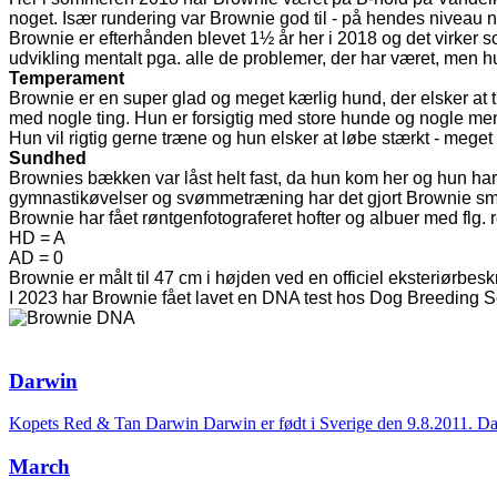
noget. Især rundering var Brownie god til - på hendes niveau n
Brownie er efterhånden blevet 1½ år her i 2018 og det virker 
udvikling mentalt pga. alle de problemer, der har været, men h
Temperament
Brownie er en super glad og meget kærlig hund, der elsker at t
med nogle ting. Hun er forsigtig med store hunde og nogle men
Hun vil rigtig gerne træne og hun elsker at løbe stærkt - meg
Sundhed
Brownies bækken var låst helt fast, da hun kom her og hun har
gymnastikøvelser og svømmetræning har det gjort Brownie sme
Brownie har fået røntgenfotograferet hofter og albuer med flg. r
HD = A
AD = 0
Brownie er målt til 47 cm i højden ved en officiel eksteriørbes
I 2023 har Brownie fået lavet en DNA test hos Dog Breeding Sc
Darwin
Kopets Red & Tan Darwin Darwin er født i Sverige den 9.8.2011. Darw
March