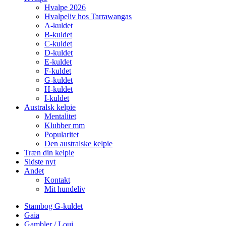
Hvalpe 2026
Hvalpeliv hos Tarrawangas
A-kuldet
B-kuldet
C-kuldet
D-kuldet
E-kuldet
F-kuldet
G-kuldet
H-kuldet
I-kuldet
Australsk kelpie
Mentalitet
Klubber mm
Popularitet
Den australske kelpie
Træn din kelpie
Sidste nyt
Andet
Kontakt
Mit hundeliv
Stambog G-kuldet
Gaia
Gambler / Loui