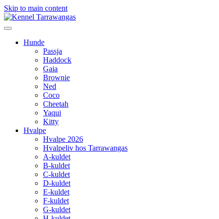
Skip to main content
Hunde
Passja
Haddock
Gaia
Brownie
Ned
Coco
Cheetah
Yaqui
Kitty
Hvalpe
Hvalpe 2026
Hvalpeliv hos Tarrawangas
A-kuldet
B-kuldet
C-kuldet
D-kuldet
E-kuldet
F-kuldet
G-kuldet
H-kuldet