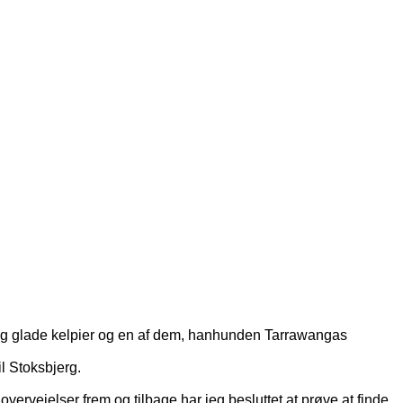
e og glade kelpier og en af dem, hanhunden Tarrawangas
il Stoksbjerg.
overvejelser frem og tilbage har jeg besluttet at prøve at finde