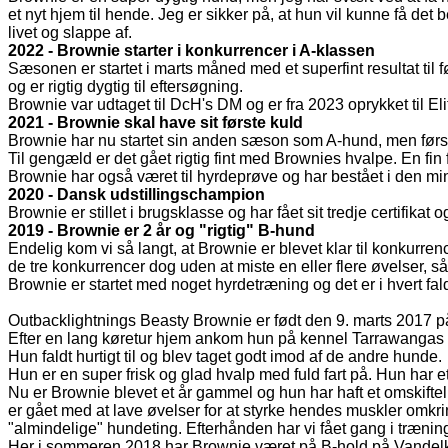
et nyt hjem til hende. Jeg er sikker på, at hun vil kunne få de
livet og slappe af.
2022 - Brownie starter i konkurrencer i A-klassen
Sæsonen er startet i marts måned med et superfint resultat til f
og er rigtig dygtig til eftersøgning.
Brownie var udtaget til DcH's DM og er fra 2023 oprykket til El
2021 - Brownie skal have sit første kuld
Brownie har nu startet sin anden sæson som A-hund, men først o
Til gengæld er det gået rigtig fint med Brownies hvalpe. En fin
Brownie har også været til hyrdeprøve og har bestået i den mi
2020 - Dansk udstillingschampion
Brownie er stillet i brugsklasse og har fået sit tredje certifi
2019 - Brownie er 2 år og "rigtig" B-hund
Endelig kom vi så langt, at Brownie er blevet klar til konkurren
de tre konkurrencer dog uden at miste en eller flere øvelser, så 
Brownie er startet med noget hyrdetræning og det er i hvert fald 
Outbacklightnings Beasty Brownie er født den 9. marts 2017 p
Efter en lang køretur hjem ankom hun på kennel Tarrawangas 
Hun faldt hurtigt til og blev taget godt imod af de andre hunde.
Hun er en super frisk og glad hvalp med fuld fart på. Hun har et 
Nu er Brownie blevet et år gammel og hun har haft et omskiftel
er gået med at lave øvelser for at styrke hendes muskler omkri
"almindelige" hundeting. Efterhånden har vi fået gang i træni
Her i sommeren 2018 har Brownie været på B-hold på Vandelkurset